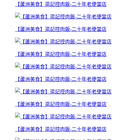
【蘆洲美食】梁記控肉飯-二十年老便當店
【蘆洲美食】梁記控肉飯-二十年老便當店
【蘆洲美食】梁記控肉飯-二十年老便當店
【蘆洲美食】梁記控肉飯-二十年老便當店
【蘆洲美食】梁記控肉飯-二十年老便當店
【蘆洲美食】梁記控肉飯-二十年老便當店