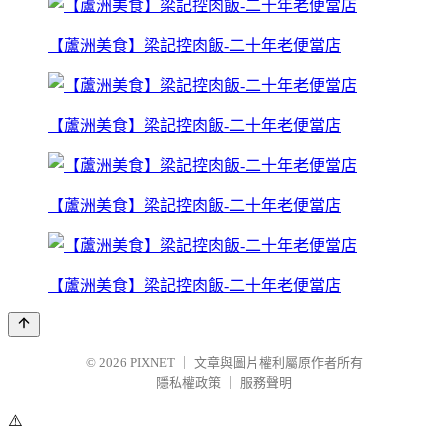
【蘆洲美食】梁記控肉飯-二十年老便當店
【蘆洲美食】梁記控肉飯-二十年老便當店
【蘆洲美食】梁記控肉飯-二十年老便當店
【蘆洲美食】梁記控肉飯-二十年老便當店
© 2026
PIXNET
｜
文章與圖片權利屬原作者所有
隱私權政策
｜
服務聲明
⚠️