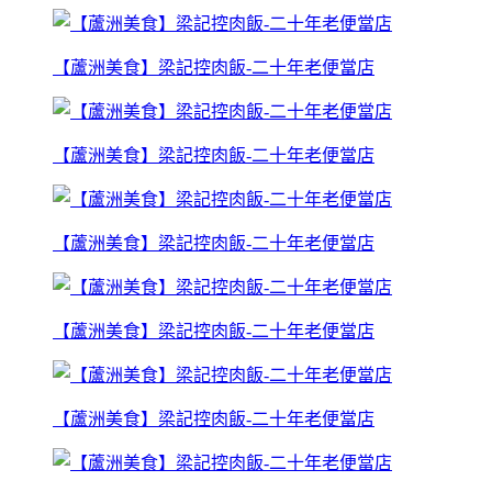
【蘆洲美食】梁記控肉飯-二十年老便當店
【蘆洲美食】梁記控肉飯-二十年老便當店
【蘆洲美食】梁記控肉飯-二十年老便當店
【蘆洲美食】梁記控肉飯-二十年老便當店
【蘆洲美食】梁記控肉飯-二十年老便當店