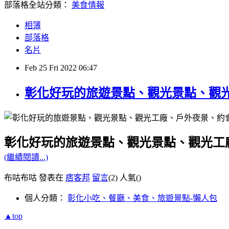
部落格全站分類：
美食情報
相簿
部落格
名片
Feb
25
Fri
2022
06:47
彰化好玩的旅遊景點、觀光景點、觀
彰化好玩的旅遊景點、觀光景點、觀光工
(繼續閱讀...)
布咕布咕 發表在
痞客邦
留言
(2)
人氣(
)
個人分類：
彰化小吃、餐廳、美食、旅遊景點-懶人包
▲top